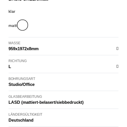
klar
BASIC GREEN, klar
matt
BASIC GREEN, matt
MASSE
959x1972x8mm
RICHTUNG
L
BOHRUNGSART
Studio/Office
GLASBEARBEITUNG
LASD (mattiert-belasert/siebbedruckt)
LÄNDERGÜLTIGKEIT
Deutschland