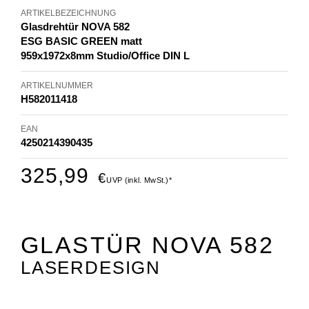
ARTIKELBEZEICHNUNG
Glasdrehtür NOVA 582
ESG BASIC GREEN matt
959x1972x8mm Studio/Office DIN L
ARTIKELNUMMER
H582011418
EAN
4250214390435
325,99
€
UVP (inkl. MwSt.)*
GLASTÜR NOVA 582
LASERDESIGN