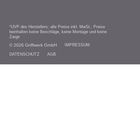
*UVP des Herstellers; alle Preise inkl. MwSt.; Preise
beinhalten keine Beschläge, keine Montage und keine
Zarge
© 2026 Griffwerk GmbH
IMPRESSUM
DATENSCHUTZ
AGB