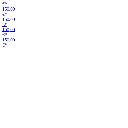
Griffstange 49016
Edelstahl matt
unverschließbar
Variante
79,99
€*
80,66
€*
72,40
€*
80,66
€*
79,99