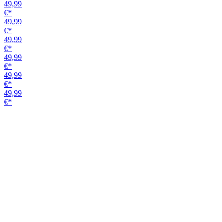
Griffstange 49010
Alu EV1
unverschließbar
Variante
49,99
€*
50,41
€*
45,24
€*