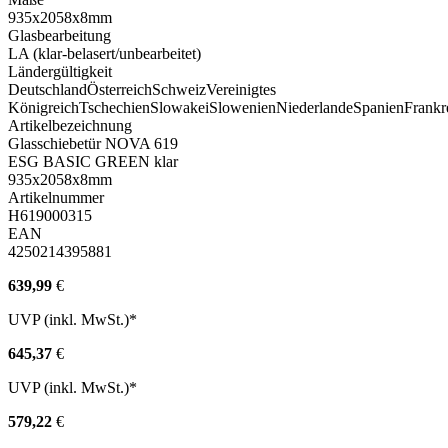
935x2058x8mm
Glasbearbeitung
LA (klar-belasert/unbearbeitet)
Ländergültigkeit
Deutschland
Österreich
Schweiz
Vereinigtes
Königreich
Tschechien
Slowakei
Slowenien
Niederlande
Spanien
Frankr
Artikelbezeichnung
Glasschiebetür NOVA 619
ESG BASIC GREEN klar
935x2058x8mm
Artikelnummer
H619000315
EAN
4250214395881
639,99
€
UVP (inkl. MwSt.)*
645,37
€
UVP (inkl. MwSt.)*
579,22
€