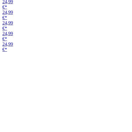
Griffstange 49002
Edelstahl-Optik matt
unverschließbar
Variante
150,00
€*
151,26
€*
135,76
€*
151,26
€*