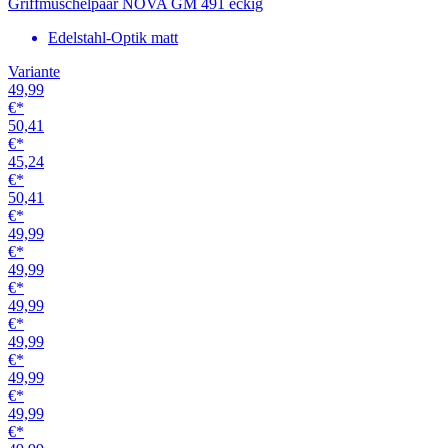
Griffmuschelpaar NOVA GM 491 eckig
Edelstahl-Optik matt
Variante
49,99
€*
50,41
€*
45,24
€*
50,41
€*
49,99
€*
49,99
€*
49,99
€*
49,99
€*
49,99
€*
49,99
€*