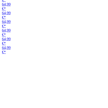
64,99
€*
64,99
€*
64,99
€*
64,99
€*
64,99
€*
64,99
€*
Griffstange 49010
Edelstahl-Optik matt
unverschließbar
Variante
49,99
€*
50,41
€*
45,24
€*