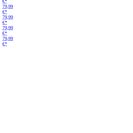
Schiebetürsystem STS_406
Alu EV1
1,9m 1-flg.
Traglast (metric) 40 kg
Variante
190,00
€*
191,59
€*
171,95
€*
191,59
€*