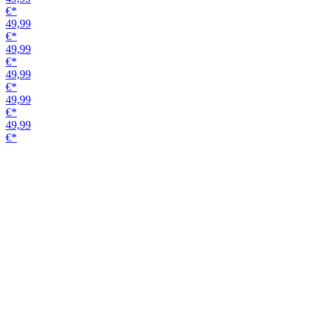
Griffmuschelpaar GM 49110
Alu EV1
Variante
24,99
€*
25,20
€*
22,62
€*
25,20
€*