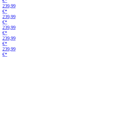
Griffmuschelpaar NOVA GM 491 rund
Alu EV1
Variante
49,99
€*
50,41
€*
45,24
€*
50,41
€*
49,99