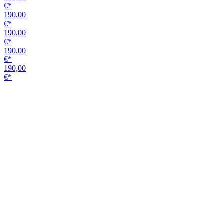
Schiebetürsystem STS_406
Alu EV1
1,9m 1-flg.
Softeinzug
Traglast (metric) 40 kg
Variante
239,99
€*
242,00
€*
217,20
€*
242,00