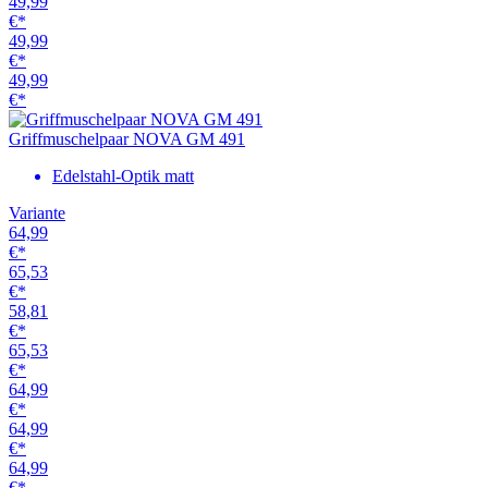
49,99
€*
49,99
€*
49,99
€*
Griffmuschelpaar NOVA GM 491
Edelstahl-Optik matt
Variante
64,99
€*
65,53
€*
58,81
€*
65,53
€*
64,99
€*
64,99
€*
64,99
€*